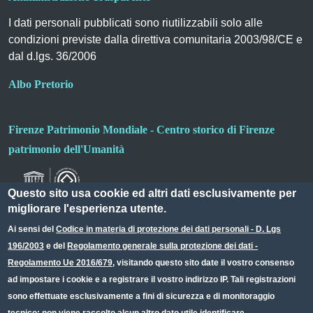
I dati personali pubblicati sono riutilizzabili solo alle
condizioni previste dalla direttiva comunitaria 2003/98/CE e
dal d.lgs. 36/2006
Albo Pretorio
Firenze Patrimonio Mondiale - Centro storico di Firenze
patrimonio dell'Umanità
Questo sito usa cookie ed altri dati esclusivamente per
migliorare l'esperienza utente.
Ai sensi del
Codice in materia di protezione dei dati personali - D. Lgs
196/2003
e del
Regolamento generale sulla protezione dei dati -
Useful links section
Small prints
Regolamento Ue 2016/679
, visitando questo sito date il vostro consenso
Redazione web
ad impostare i cookie e a registrare il vostro indirizzo IP. Tali registrazioni
sono effettuate esclusivamente a fini di sicurezza e di monitoraggio
Privacy