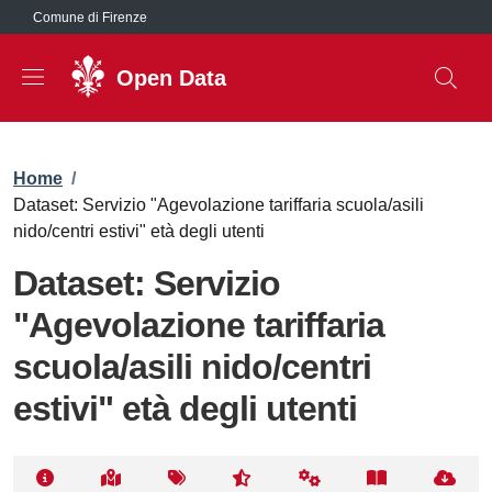
Salta al contenuto principale
Comune di Firenze
Open Data
Briciole di pane
Home
/
Dataset: Servizio "Agevolazione tariffaria scuola/asili
nido/centri estivi" età degli utenti
Dataset: Servizio
"Agevolazione tariffaria
scuola/asili nido/centri
estivi" età degli utenti