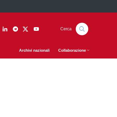
ook
nstagram
Linkedin
Telegram
Twitter
YouTube
Cerca
Archivi nazionali
Collaborazione