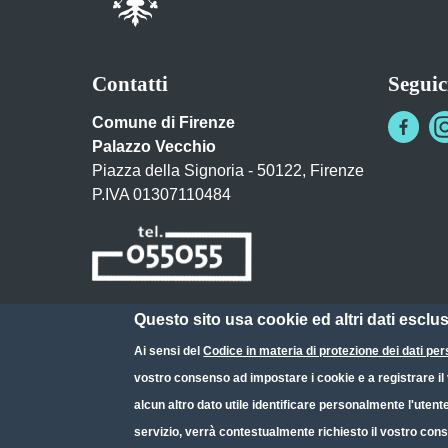
Contatti
Seguic
Comune di Firenze
Palazzo Vecchio
Piazza della Signoria - 50122, Firenze
P.IVA 01307110484
Questo sito usa cookie ed altri dati esclu
Posta Elettronica Certificata
Ai sensi del
Codice in materia di protezione dei dati per
URP - Ufficio Relazioni con il Pubblico
vostro consenso ad impostare i cookie e a registrare il v
alcun altro dato utile identificare personalmente l'utent
servizio, verrà contestualmente richiesto il vostro cons
Small prints
Useful links section