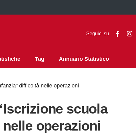
Faceb
I
Seguici su
atistiche
Tag
Annuario Statistico
fanzia" difficoltà nelle operazioni
“Iscrizione scuola
à nelle operazioni