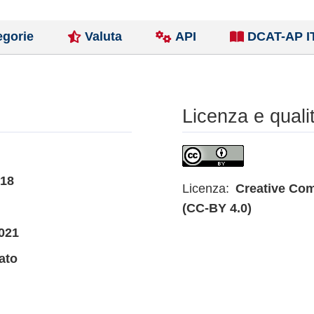
egorie
Valuta
API
DCAT-AP I
Licenza e quali
018
Licenza:
Creative Com
(CC-BY 4.0)
021
ato