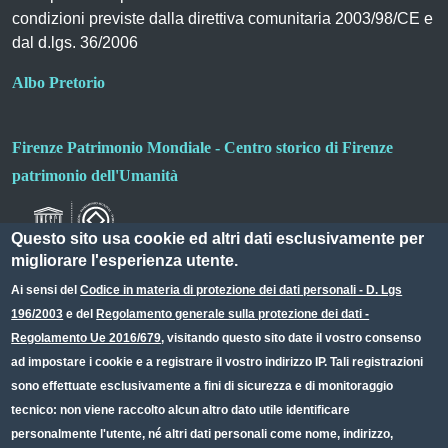
condizioni previste dalla direttiva comunitaria 2003/98/CE e
dal d.lgs. 36/2006
Albo Pretorio
Firenze Patrimonio Mondiale - Centro storico di Firenze
patrimonio dell'Umanità
Questo sito usa cookie ed altri dati esclusivamente per
migliorare l'esperienza utente.
Ai sensi del
Codice in materia di protezione dei dati personali - D. Lgs
196/2003
e del
Regolamento generale sulla protezione dei dati -
Useful links section
Small prints
Regolamento Ue 2016/679
, visitando questo sito date il vostro consenso
Redazione web
ad impostare i cookie e a registrare il vostro indirizzo IP. Tali registrazioni
sono effettuate esclusivamente a fini di sicurezza e di monitoraggio
Privacy
tecnico: non viene raccolto alcun altro dato utile identificare
Note legali
personalmente l'utente, né altri dati personali come nome, indirizzo,