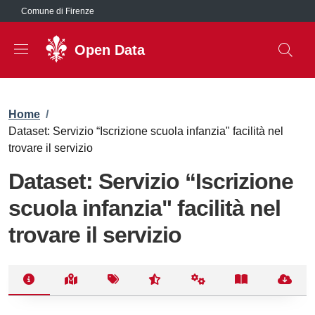
Salta al contenuto principale
Comune di Firenze
Open Data
Briciole di pane
Home
/
Dataset: Servizio “Iscrizione scuola infanzia" facilità nel
trovare il servizio
Dataset: Servizio “Iscrizione
scuola infanzia" facilità nel
trovare il servizio