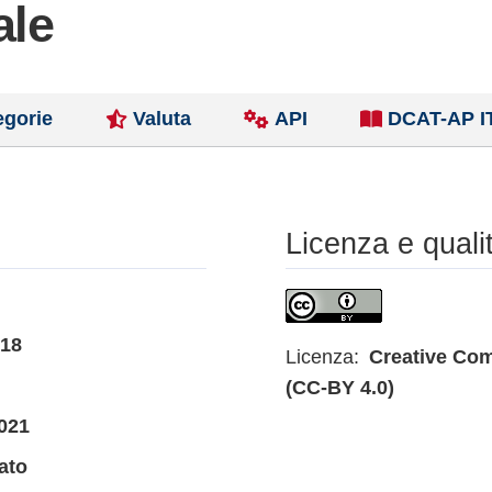
ale
egorie
Valuta
API
DCAT-AP I
Licenza e quali
018
Licenza:
Creative Com
(CC-BY 4.0)
021
ato