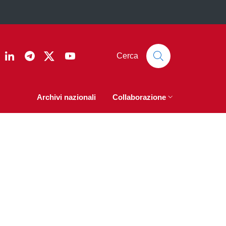
ook
nstagram
Linkedin
Telegram
Twitter
YouTube
Cerca
Archivi nazionali
Collaborazione