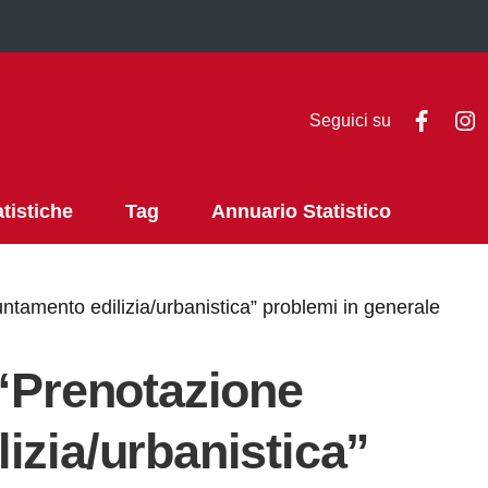
Faceb
I
Seguici su
atistiche
Tag
Annuario Statistico
ntamento edilizia/urbanistica” problemi in generale
 “Prenotazione
izia/urbanistica”