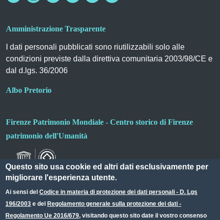
Amministrazione Trasparente
I dati personali pubblicati sono riutilizzabili solo alle
condizioni previste dalla direttiva comunitaria 2003/98/CE e
dal d.lgs. 36/2006
Albo Pretorio
Firenze Patrimonio Mondiale - Centro storico di Firenze
patrimonio dell'Umanità
Questo sito usa cookie ed altri dati esclusivamente per
migliorare l'esperienza utente.
Ai sensi del
Codice in materia di protezione dei dati personali - D. Lgs
196/2003
e del
Regolamento generale sulla protezione dei dati -
Useful links section
Small prints
Regolamento Ue 2016/679
, visitando questo sito date il vostro consenso