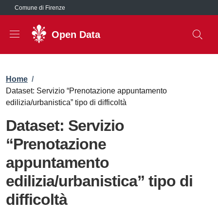
Salta al contenuto principale
Comune di Firenze
Open Data
Briciole di pane
Home
/
Dataset: Servizio “Prenotazione appuntamento
edilizia/urbanistica” tipo di difficoltà
Dataset: Servizio
“Prenotazione
appuntamento
edilizia/urbanistica” tipo di
difficoltà