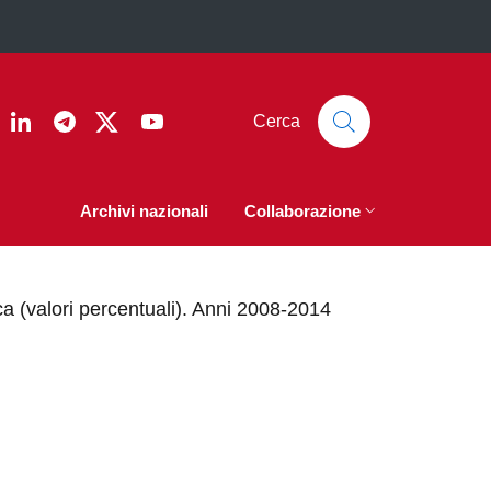
ook
nstagram
Linkedin
Telegram
Twitter
YouTube
Cerca
Archivi nazionali
Collaborazione
ica (valori percentuali). Anni 2008-2014