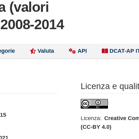
a (valori
i 2008-2014
egorie
Valuta
API
DCAT-AP I
Licenza e quali
015
Licenza:
Creative Com
(CC-BY 4.0)
021