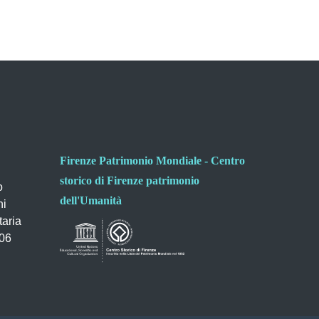
Firenze Patrimonio Mondiale - Centro
storico di Firenze patrimonio
o
dell'Umanità
ni
taria
006