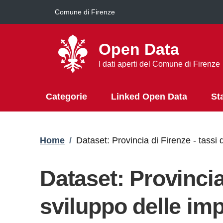
Salta al contenuto principale
Comune di Firenze
Open Data
I dati aperti del Comune di Firenze
Categorie
Linked Open Data
St
Briciole di pane
Home
/
Dataset: Provincia di Firenze - tassi 
Dataset: Provincia 
sviluppo delle imp