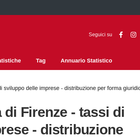
Faceb
I
Seguici su
atistiche
Tag
Annuario Statistico
di sviluppo delle imprese - distribuzione per forma giurid
di Firenze - tassi di
rese - distribuzione