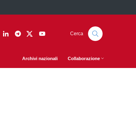
ook
nstagram
Linkedin
Telegram
Twitter
YouTube
Cerca
Archivi nazionali
Collaborazione