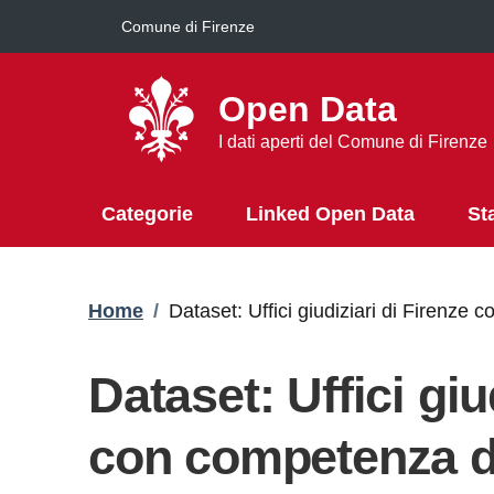
Salta al contenuto principale
Comune di Firenze
Open Data
I dati aperti del Comune di Firenze
Categorie
Linked Open Data
St
Briciole di pane
Home
/
Dataset: Uffici giudiziari di Firenze
Dataset: Uffici giu
con competenza di