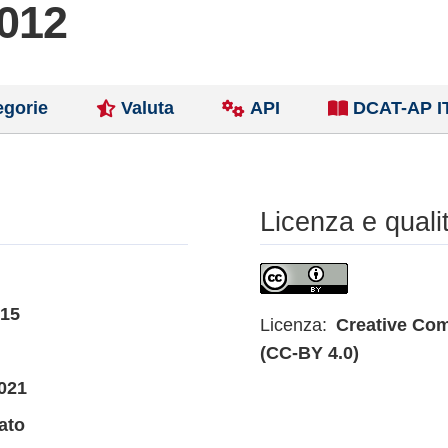
2012
egorie
Valuta
API
DCAT-AP I
Licenza e quali
015
Licenza:
Creative Com
(CC-BY 4.0)
021
ato