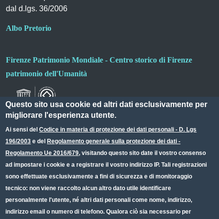
dal d.lgs. 36/2006
Albo Pretorio
Firenze Patrimonio Mondiale - Centro storico di Firenze
patrimonio dell'Umanità
Questo sito usa cookie ed altri dati esclusivamente per
migliorare l'esperienza utente.
Ai sensi del
Codice in materia di protezione dei dati personali - D. Lgs
196/2003
e del
Regolamento generale sulla protezione dei dati -
Useful links section
Small prints
Regolamento Ue 2016/679
, visitando questo sito date il vostro consenso
Redazione web
ad impostare i cookie e a registrare il vostro indirizzo IP. Tali registrazioni
sono effettuate esclusivamente a fini di sicurezza e di monitoraggio
Privacy
tecnico: non viene raccolto alcun altro dato utile identificare
Note legali
personalmente l'utente, né altri dati personali come nome, indirizzo,
indirizzo email o numero di telefono. Qualora ciò sia necessario per