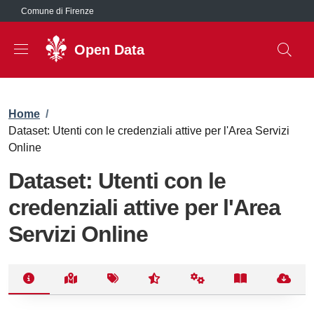
Salta al contenuto principale
Comune di Firenze
Open Data
Briciole di pane
Home
/
Dataset: Utenti con le credenziali attive per l'Area Servizi
Online
Dataset: Utenti con le
credenziali attive per l'Area
Servizi Online