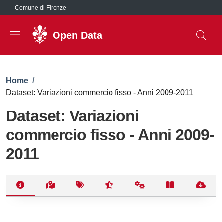
Salta al contenuto principale
Comune di Firenze
Open Data
Briciole di pane
Home
/
Dataset: Variazioni commercio fisso - Anni 2009-2011
Dataset: Variazioni
commercio fisso - Anni 2009-
2011