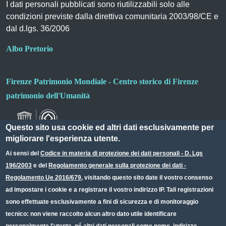
I dati personali pubblicati sono riutilizzabili solo alle
condizioni previste dalla direttiva comunitaria 2003/98/CE e
dal d.lgs. 36/2006
Albo Pretorio
Firenze Patrimonio Mondiale - Centro storico di Firenze
patrimonio dell'Umanità
Questo sito usa cookie ed altri dati esclusivamente per
migliorare l'esperienza utente.
Ai sensi del
Codice in materia di protezione dei dati personali - D. Lgs
196/2003
e del
Regolamento generale sulla protezione dei dati -
Useful links section
Small prints
Regolamento Ue 2016/679
, visitando questo sito date il vostro consenso
Redazione web
ad impostare i cookie e a registrare il vostro indirizzo IP. Tali registrazioni
sono effettuate esclusivamente a fini di sicurezza e di monitoraggio
Privacy
tecnico: non viene raccolto alcun altro dato utile identificare