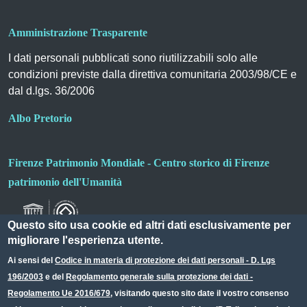
Amministrazione Trasparente
I dati personali pubblicati sono riutilizzabili solo alle
condizioni previste dalla direttiva comunitaria 2003/98/CE e
dal d.lgs. 36/2006
Albo Pretorio
Firenze Patrimonio Mondiale - Centro storico di Firenze
patrimonio dell'Umanità
Questo sito usa cookie ed altri dati esclusivamente per
migliorare l'esperienza utente.
Ai sensi del
Codice in materia di protezione dei dati personali - D. Lgs
196/2003
e del
Regolamento generale sulla protezione dei dati -
Useful links section
Small prints
Regolamento Ue 2016/679
, visitando questo sito date il vostro consenso
Redazione web