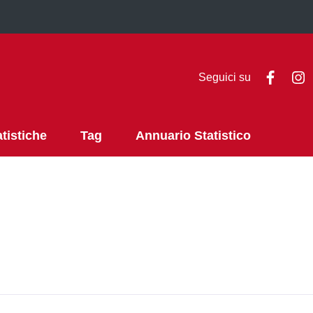
Faceb
I
Seguici su
atistiche
Tag
Annuario Statistico