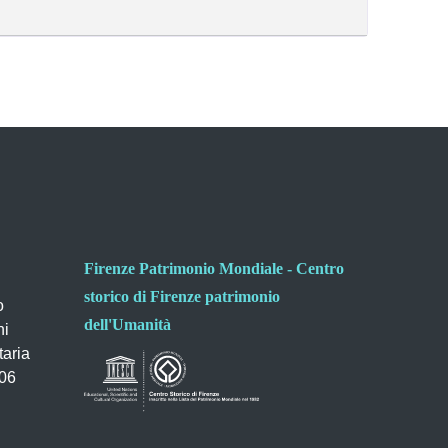
Firenze Patrimonio Mondiale - Centro
storico di Firenze patrimonio
o
dell'Umanità
ni
taria
006