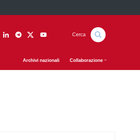
ook
nstagram
Linkedin
Telegram
Twitter
YouTube
Cerca
Archivi nazionali
Collaborazione