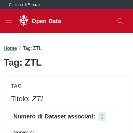
Salta al contenuto principale
Comune di Firenze
Open Data
Briciole di pane
Home
/
Tag: ZTL
Tag: ZTL
TAG
Titolo:
ZTL
Numero di Dataset associati:
1
Nome:
ZTL