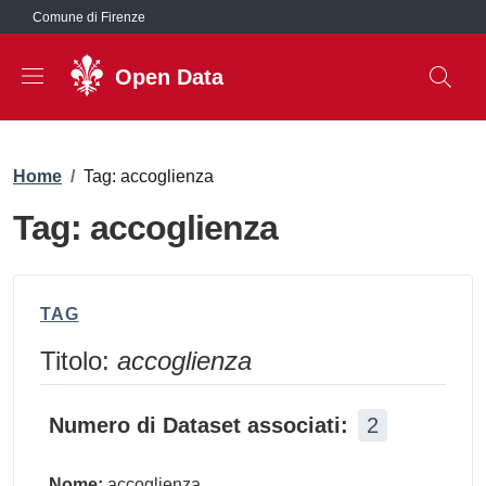
Salta al contenuto principale
Comune di Firenze
Open Data
Briciole di pane
Home
/
Tag: accoglienza
Tag: accoglienza
TAG
Titolo:
accoglienza
Numero di Dataset associati:
2
Nome:
accoglienza