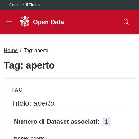
Salta al contenuto principale
Comune di Firenze
Open Data
Briciole di pane
Home
/
Tag: aperto
Tag: aperto
TAG
Titolo:
aperto
Numero di Dataset associati:
1
Nome:
aperto