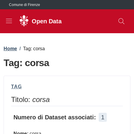
Salta al contenuto principale
Comune di Firenze
Open Data
Briciole di pane
Home
/
Tag: corsa
Tag: corsa
TAG
Titolo:
corsa
Numero di Dataset associati:
1
Nome:
corsa