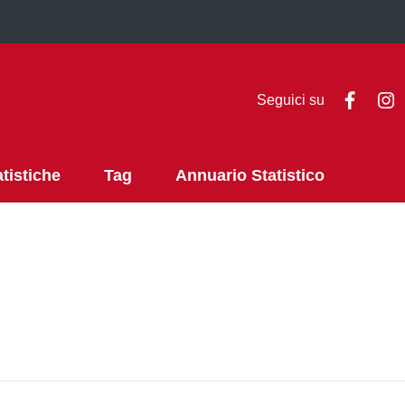
Faceb
I
Seguici su
atistiche
Tag
Annuario Statistico