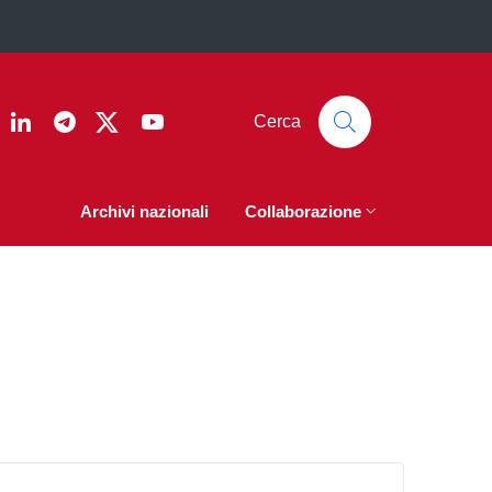
ook
nstagram
Linkedin
Telegram
Twitter
YouTube
Cerca
Archivi nazionali
Collaborazione