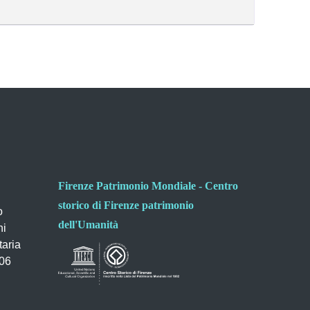
Firenze Patrimonio Mondiale - Centro
storico di Firenze patrimonio
o
dell'Umanità
ni
taria
006