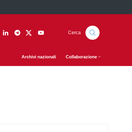
ook
nstagram
Linkedin
Telegram
Twitter
YouTube
Cerca
Archivi nazionali
Collaborazione