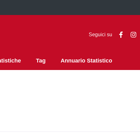
Faceb
I
Seguici su
atistiche
Tag
Annuario Statistico