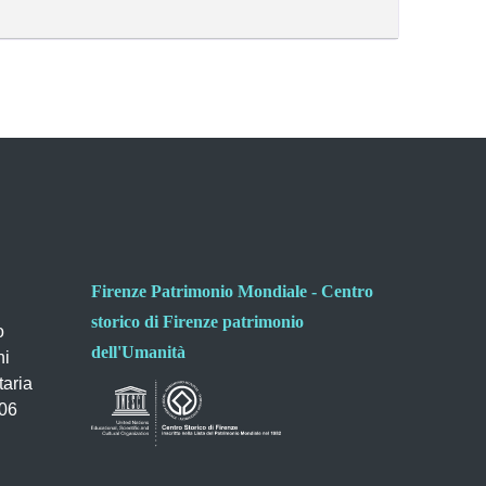
Firenze Patrimonio Mondiale - Centro
storico di Firenze patrimonio
o
dell'Umanità
ni
taria
006