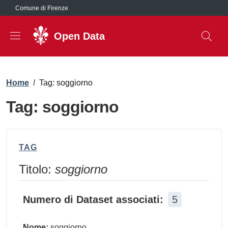
Salta al contenuto principale
Comune di Firenze
Open Data
Briciole di pane
Home
/
Tag: soggiorno
Tag: soggiorno
TAG
Titolo:
soggiorno
Numero di Dataset associati:
5
Nome:
soggiorno