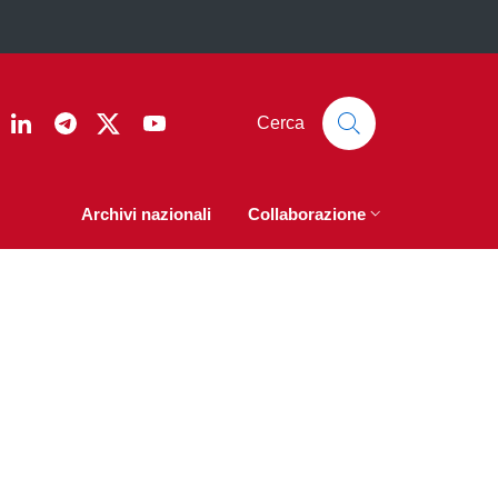
ook
nstagram
Linkedin
Telegram
Twitter
YouTube
Cerca
Archivi nazionali
Collaborazione