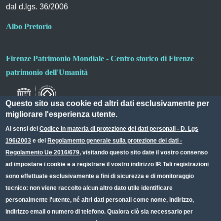
dal d.lgs. 36/2006
Albo Pretorio
Firenze Patrimonio Mondiale - Centro storico di Firenze
patrimonio dell'Umanità
Questo sito usa cookie ed altri dati esclusivamente per
migliorare l'esperienza utente.
Ai sensi del
Codice in materia di protezione dei dati personali - D. Lgs
196/2003
e del
Regolamento generale sulla protezione dei dati -
Useful links section
Small prints
Regolamento Ue 2016/679
, visitando questo sito date il vostro consenso
Redazione web
ad impostare i cookie e a registrare il vostro indirizzo IP. Tali registrazioni
sono effettuate esclusivamente a fini di sicurezza e di monitoraggio
Privacy
tecnico: non viene raccolto alcun altro dato utile identificare
Note legali
personalmente l'utente, né altri dati personali come nome, indirizzo,
indirizzo email o numero di telefono. Qualora ciò sia necessario per
Dichiarazione Accessibilità