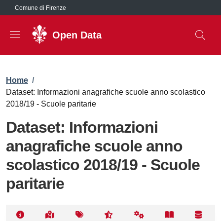
Salta al contenuto principale
Comune di Firenze
Open Data
Briciole di pane
Home
/
Dataset: Informazioni anagrafiche scuole anno scolastico
2018/19 - Scuole paritarie
Dataset: Informazioni
anagrafiche scuole anno
scolastico 2018/19 - Scuole
paritarie