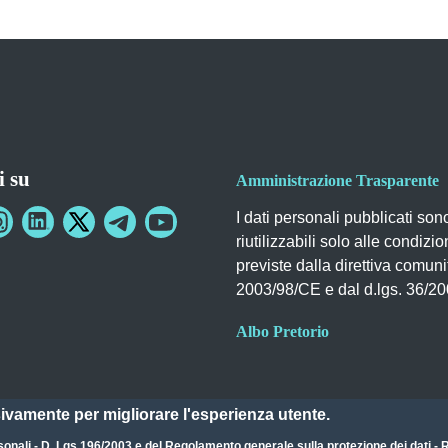
i su
Amministrazione Trasparente
I dati personali pubblicati son
riutilizzabili solo alle condizio
previste dalla direttiva comuni
2003/98/CE e dal d.lgs. 36/2
Albo Pretorio
sivamente per migliorare l'esperienza utente.
sonali - D. Lgs 196/2003
e del
Regolamento generale sulla protezione dei dati 