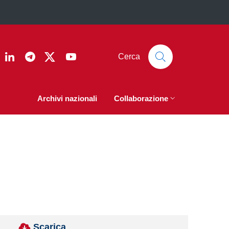
ook
nstagram
Linkedin
Telegram
Twitter
YouTube
Cerca
Archivi nazionali
Collaborazione
Scarica