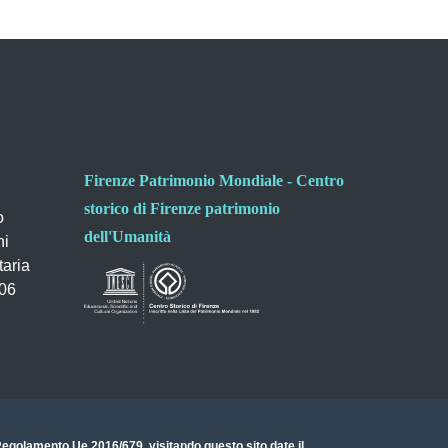
Firenze Patrimonio Mondiale - Centro
storico di Firenze patrimonio
o
dell'Umanità
ni
taria
006
- Regolamento Ue 2016/679
, visitando questo sito date il