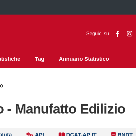
Faceb
I
Seguici su
atistiche
Tag
Annuario Statistico
io
 - Manufatto Edilizio
aluta
API
DCAT-AP IT
RNDT