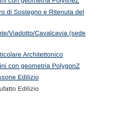
ini con geometria PolylineZ
o di Sostegno e Ritenuta del
nte/Viadotto/Cavalcavia (sede
ticolare Architettonico
gini con geometria PolygonZ
sone Edilizio
fatto Edilizio