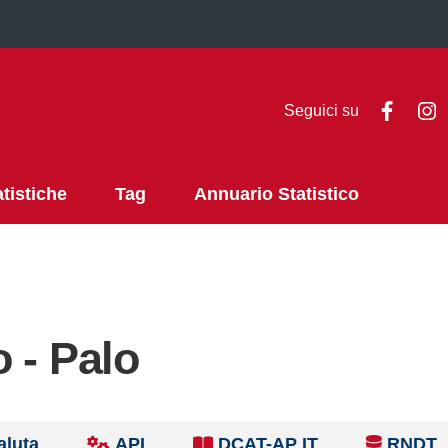
Faceb
I
Seguici su
atistiche
Tag
Annuario Statistico
 - Palo
aluta
API
DCAT-AP IT
RNDT