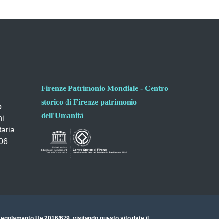
Firenze Patrimonio Mondiale - Centro
storico di Firenze patrimonio
o
dell'Umanità
ni
taria
006
- Regolamento Ue 2016/679
, visitando questo sito date il