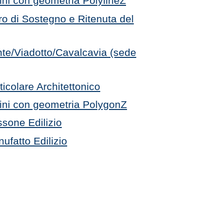
ini con geometria PolylineZ
o di Sostegno e Ritenuta del
nte/Viadotto/Cavalcavia (sede
ticolare Architettonico
gini con geometria PolygonZ
sone Edilizio
ufatto Edilizio