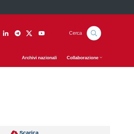
ook
nstagram
Linkedin
Telegram
Twitter
YouTube
Cerca
Archivi nazionali
Collaborazione
Scarica