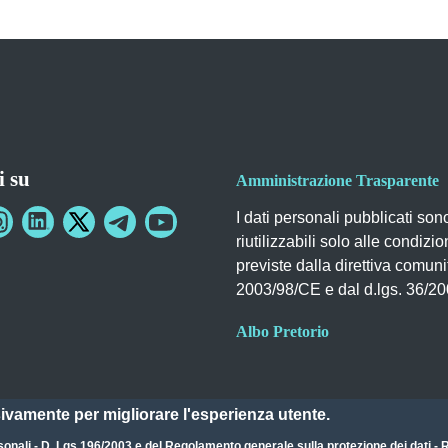
i su
Amministrazione Trasparente
I dati personali pubblicati son
riutilizzabili solo alle condizio
previste dalla direttiva comuni
2003/98/CE e dal d.lgs. 36/2
Albo Pretorio
sivamente per migliorare l'esperienza utente.
sonali - D. Lgs 196/2003
e del
Regolamento generale sulla protezione dei dati 