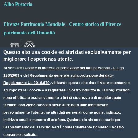
Albo Pretorio
Firenze Patrimonio Mondiale - Centro storico di Firenze
patrimonio dell'Umanità
Questo sito usa cookie ed altri dati esclusivamente per
migliorare l'esperienza utente.
Ai sensi del
Codice in materia di protezione dei dati personali - D. Lgs
196/2003
e del
Regolamento generale sulla protezione dei dati -
Useful links section
Small prints
Regolamento Ue 2016/679
, visitando questo sito date il vostro consenso
Redazione web
ad impostare i cookie e a registrare il vostro indirizzo IP. Tali registrazioni
sono effettuate esclusivamente a fini di sicurezza e di monitoraggio
Privacy
tecnico: non viene raccolto alcun altro dato utile identificare
Note legali
personalmente l'utente, né altri dati personali come nome, indirizzo,
indirizzo email o numero di telefono. Qualora ciò sia necessario per
Dichiarazione Accessibilità
l’espletamento del servizio, verrà contestualmente richiesto il vostro
consenso esplicito.
CC BY 4.0 IT