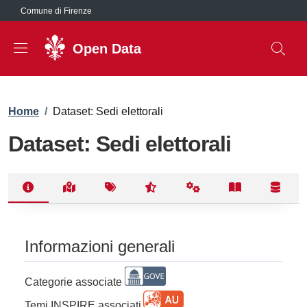
Salta al contenuto principale
Comune di Firenze
Open Data
Briciole di pane
Home
/
Dataset: Sedi elettorali
Dataset: Sedi elettorali
Informazioni generali
Categorie associate
Temi INSPIRE associati