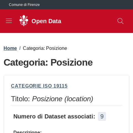
Salta al contenuto principale
Comune di Firenze
Open Data
Briciole di pane
Home
/
Categoria: Posizione
Categoria: Posizione
CATEGORIE ISO 19115
Titolo:
Posizione (location)
Numero di Dataset associati:
9
Descrizione: