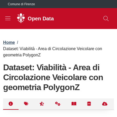
Salta al contenuto principale
Comune di Firenze
Open Data
Briciole di pane
Home
/
Dataset: Viabilità - Area di Circolazione Veicolare con
geometria PolygonZ
Dataset: Viabilità - Area di
Circolazione Veicolare con
geometria PolygonZ