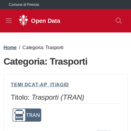
Salta al contenuto principale
Comune di Firenze
Open Data
Briciole di pane
Home
/
Categoria: Trasporti
Categoria: Trasporti
TEMI DCAT-AP_IT/AGID
Titolo:
Trasporti (TRAN)