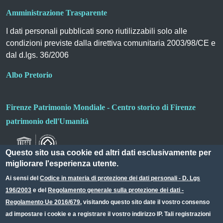
Amministrazione Trasparente
I dati personali pubblicati sono riutilizzabili solo alle
condizioni previste dalla direttiva comunitaria 2003/98/CE e
dal d.lgs. 36/2006
Albo Pretorio
Firenze Patrimonio Mondiale - Centro storico di Firenze
patrimonio dell'Umanità
Questo sito usa cookie ed altri dati esclusivamente per
migliorare l'esperienza utente.
Ai sensi del
Codice in materia di protezione dei dati personali - D. Lgs
196/2003
e del
Regolamento generale sulla protezione dei dati -
Useful links section
Small prints
Regolamento Ue 2016/679
, visitando questo sito date il vostro consenso
Redazione web
ad impostare i cookie e a registrare il vostro indirizzo IP. Tali registrazioni