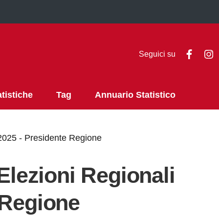
Faceb
I
Seguici su
atistiche
Tag
Annuario Statistico
i 2025 - Presidente Regione
 Elezioni Regionali
 Regione