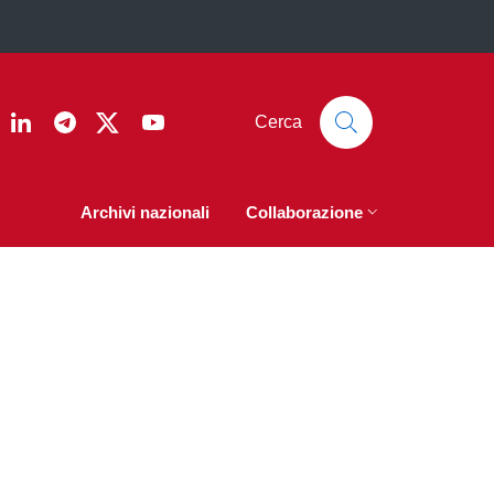
ook
nstagram
Linkedin
Telegram
Twitter
YouTube
Cerca
Archivi nazionali
Collaborazione