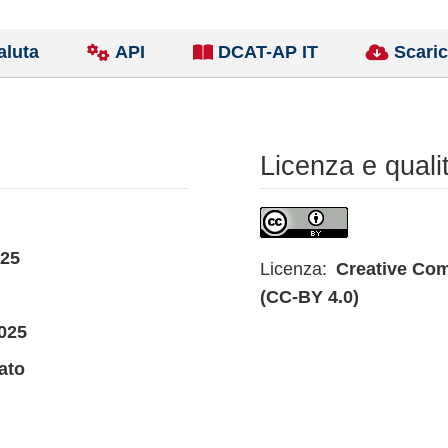
aluta
API
DCAT-AP IT
Scaric
Licenza e quali
025
Licenza:
Creative Com
(CC-BY 4.0)
025
ato