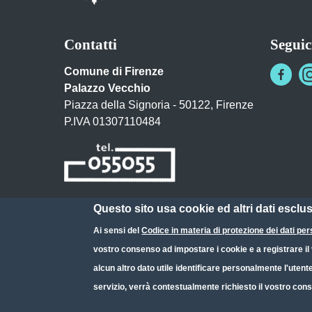
Contatti
Seguic
Comune di Firenze
Palazzo Vecchio
Piazza della Signoria - 50122, Firenze
P.IVA 01307110484
Questo sito usa cookie ed altri dati esclu
Posta Elettronica Certificata
Ai sensi del
Codice in materia di protezione dei dati per
URP - Ufficio Relazioni con il Pubblico
vostro consenso ad impostare i cookie e a registrare il v
alcun altro dato utile identificare personalmente l'utent
servizio, verrà contestualmente richiesto il vostro cons
Small prints
Useful links section