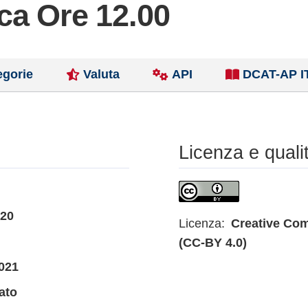
ca Ore 12.00
egorie
Valuta
API
DCAT-AP I
Licenza e quali
020
Licenza:
Creative Com
(CC-BY 4.0)
021
ato