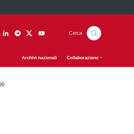
ook
nstagram
Linkedin
Telegram
Twitter
YouTube
Cerca
Archivi nazionali
Collaborazione
00