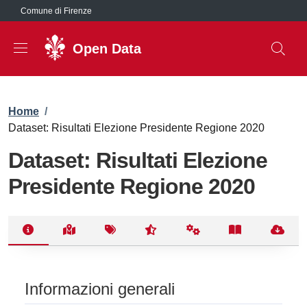
Salta al contenuto principale
Comune di Firenze
Open Data
Briciole di pane
Home
/
Dataset: Risultati Elezione Presidente Regione 2020
Dataset: Risultati Elezione
Presidente Regione 2020
Informazioni generali