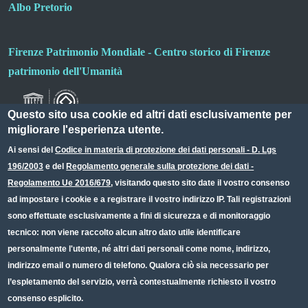
Albo Pretorio
Firenze Patrimonio Mondiale - Centro storico di Firenze
patrimonio dell'Umanità
Questo sito usa cookie ed altri dati esclusivamente per
migliorare l'esperienza utente.
Ai sensi del
Codice in materia di protezione dei dati personali - D. Lgs
196/2003
e del
Regolamento generale sulla protezione dei dati -
Useful links section
Small prints
Regolamento Ue 2016/679
, visitando questo sito date il vostro consenso
Redazione web
ad impostare i cookie e a registrare il vostro indirizzo IP. Tali registrazioni
sono effettuate esclusivamente a fini di sicurezza e di monitoraggio
Privacy
tecnico: non viene raccolto alcun altro dato utile identificare
Note legali
personalmente l'utente, né altri dati personali come nome, indirizzo,
indirizzo email o numero di telefono. Qualora ciò sia necessario per
Dichiarazione Accessibilità
l’espletamento del servizio, verrà contestualmente richiesto il vostro
consenso esplicito.
CC BY 4.0 IT