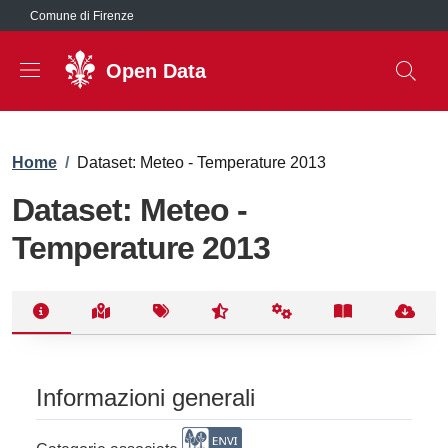
Salta al contenuto principale
Comune di Firenze
Open Data
Briciole di pane
Home
/
Dataset: Meteo - Temperature 2013
Dataset: Meteo -
Temperature 2013
Informazioni generali