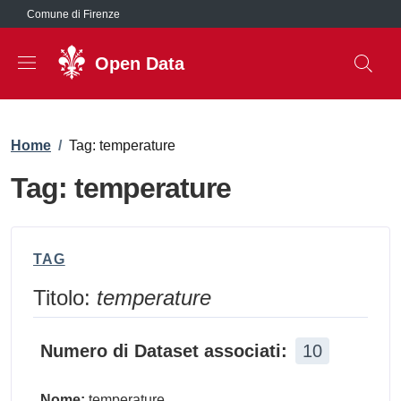
Salta al contenuto principale
Comune di Firenze
Open Data
Briciole di pane
Home
/
Tag: temperature
Tag: temperature
TAG
Titolo:
temperature
Numero di Dataset associati:
10
Nome:
temperature