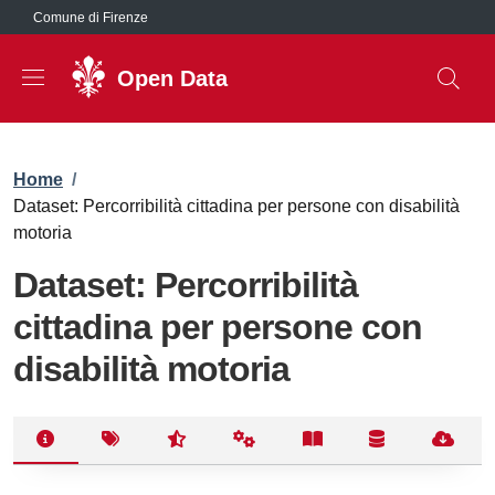
Salta al contenuto principale
Comune di Firenze
Open Data
Briciole di pane
Home
/
Dataset: Percorribilità cittadina per persone con disabilità
motoria
Dataset: Percorribilità
cittadina per persone con
disabilità motoria