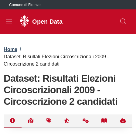
Salta al contenuto principale
Comune di Firenze
Open Data
Briciole di pane
Home
/
Dataset: Risultati Elezioni Circoscrizionali 2009 -
Circoscrizione 2 candidati
Dataset: Risultati Elezioni
Circoscrizionali 2009 -
Circoscrizione 2 candidati