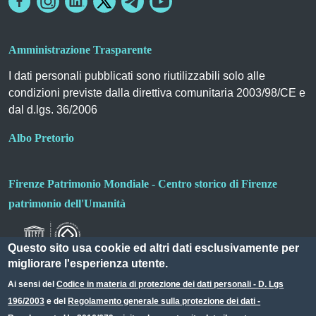
Amministrazione Trasparente
I dati personali pubblicati sono riutilizzabili solo alle
condizioni previste dalla direttiva comunitaria 2003/98/CE e
dal d.lgs. 36/2006
Albo Pretorio
Firenze Patrimonio Mondiale - Centro storico di Firenze
patrimonio dell'Umanità
Questo sito usa cookie ed altri dati esclusivamente per
migliorare l'esperienza utente.
Ai sensi del
Codice in materia di protezione dei dati personali - D. Lgs
196/2003
e del
Regolamento generale sulla protezione dei dati -
Useful links section
Small prints