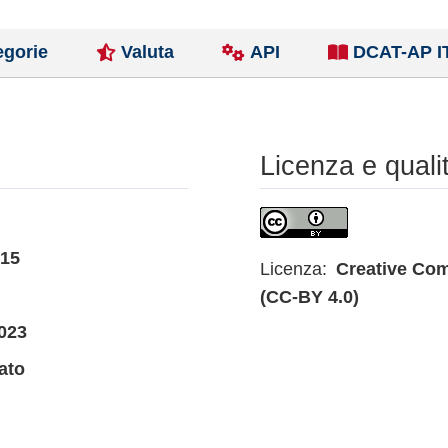
egorie
Valuta
API
DCAT-AP I
Licenza e quali
015
Licenza:
Creative Com
(CC-BY 4.0)
023
ato