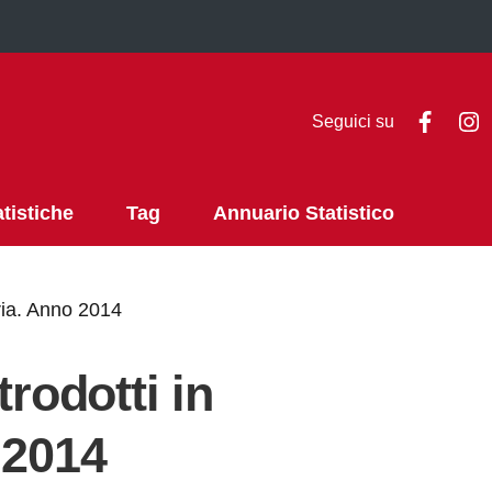
Faceb
I
Seguici su
atistiche
Tag
Annuario Statistico
eria. Anno 2014
trodotti in
 2014