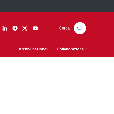
ook
nstagram
Linkedin
Telegram
Twitter
YouTube
Cerca
Archivi nazionali
Collaborazione