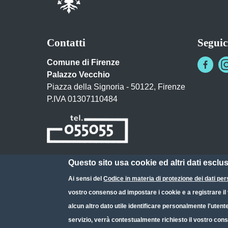
Contatti
Seguic
Comune di Firenze
Palazzo Vecchio
Piazza della Signoria - 50122, Firenze
P.IVA 01307110484
Questo sito usa cookie ed altri dati esclu
Posta Elettronica Certificata
Ai sensi del
Codice in materia di protezione dei dati per
URP - Ufficio Relazioni con il Pubblico
vostro consenso ad impostare i cookie e a registrare il v
alcun altro dato utile identificare personalmente l'utent
servizio, verrà contestualmente richiesto il vostro cons
Small prints
Useful links section