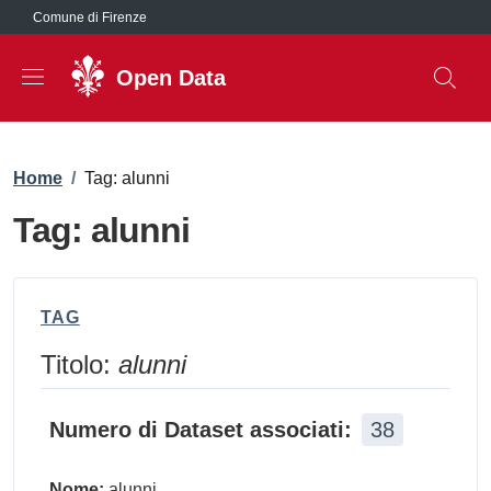
Salta al contenuto principale
Comune di Firenze
Open Data
Briciole di pane
Home
/
Tag: alunni
Tag: alunni
TAG
Titolo:
alunni
Numero di Dataset associati:
38
Nome:
alunni