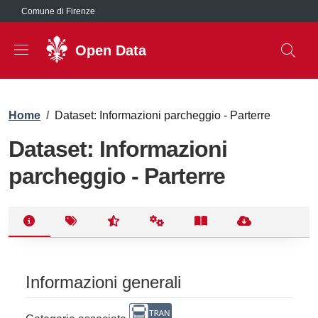
Salta al contenuto principale
Comune di Firenze
Open Data
Briciole di pane
Home
/
Dataset: Informazioni parcheggio - Parterre
Dataset: Informazioni
parcheggio - Parterre
Informazioni generali