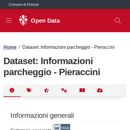
Salta al contenuto principale
Comune di Firenze
Open Data
Briciole di pane
Home
/
Dataset: Informazioni parcheggio - Pieraccini
Dataset: Informazioni
parcheggio - Pieraccini
Informazioni generali