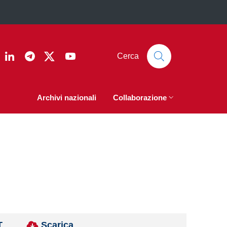
ook
nstagram
Linkedin
Telegram
Twitter
YouTube
Cerca
Archivi nazionali
Collaborazione
T
Scarica