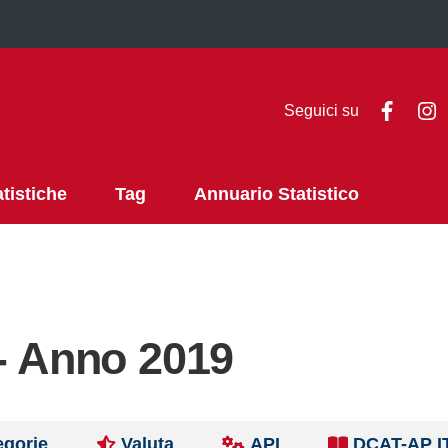
Faceb
I
Seguici su
atistiche
Tag
Annuario Statistico
 - Anno 2019
egorie
Valuta
API
DCAT-AP I