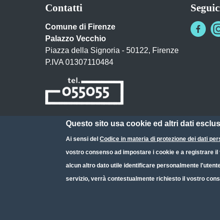
Contatti
Seguic
Comune di Firenze
Palazzo Vecchio
Piazza della Signoria - 50122, Firenze
P.IVA 01307110484
Questo sito usa cookie ed altri dati esclu
Posta Elettronica Certificata
Ai sensi del
Codice in materia di protezione dei dati per
URP - Ufficio Relazioni con il Pubblico
vostro consenso ad impostare i cookie e a registrare il v
alcun altro dato utile identificare personalmente l'utent
servizio, verrà contestualmente richiesto il vostro cons
Small prints
Useful links section
Redazione web
Privacy
Note legali