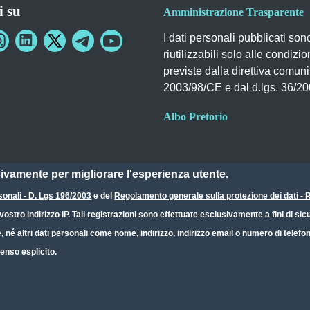
i su
Amministrazione Trasparente
I dati personali pubblicati son
riutilizzabili solo alle condizio
previste dalla direttiva comuni
2003/98/CE e dal d.lgs. 36/2
Albo Pretorio
sivamente per migliorare l'esperienza utente.
sonali - D. Lgs 196/2003
e del
Regolamento generale sulla protezione dei dati 
ostro indirizzo IP. Tali registrazioni sono effettuate esclusivamente a fini di s
e, né altri dati personali come nome, indirizzo, indirizzo email o numero di telef
enso esplicito.
Dichiarazione Accessibilità
CC BY 4.0 IT