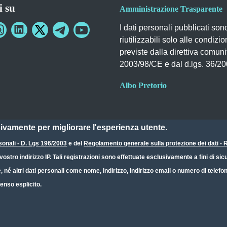
i su
Amministrazione Trasparente
I dati personali pubblicati son
riutilizzabili solo alle condizio
previste dalla direttiva comuni
2003/98/CE e dal d.lgs. 36/2
Albo Pretorio
sivamente per migliorare l'esperienza utente.
sonali - D. Lgs 196/2003
e del
Regolamento generale sulla protezione dei dati 
ostro indirizzo IP. Tali registrazioni sono effettuate esclusivamente a fini di s
e, né altri dati personali come nome, indirizzo, indirizzo email o numero di telef
enso esplicito.
Dichiarazione Accessibilità
CC BY 4.0 IT