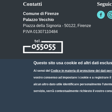
Contatti
Seguic
Comune di Firenze
Palazzo Vecchio
Piazza della Signoria - 50122, Firenze
P.IVA 01307110484
Questo sito usa cookie ed altri dati esclu
Posta Elettronica Certificata
Ai sensi del
Codice in materia di protezione dei dati per
URP - Ufficio Relazioni con il Pubblico
vostro consenso ad impostare i cookie e a registrare il v
alcun altro dato utile identificare personalmente l'utent
servizio, verrà contestualmente richiesto il vostro cons
Small prints
Useful links section
Redazione web
Privacy
Note legali