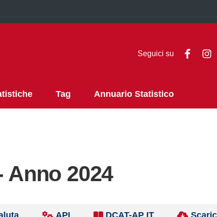
Faceb
I
Seguici su
atistiche
Tag
Annuario Statistico
 - Anno 2024
aluta
API
DCAT-AP IT
Scaric