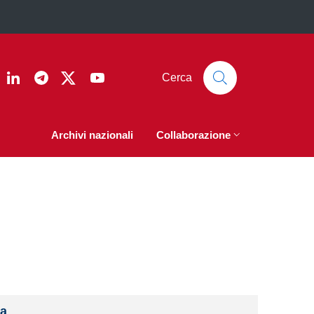
ook
nstagram
Linkedin
Telegram
Twitter
YouTube
Cerca
Archivi nazionali
Collaborazione
a