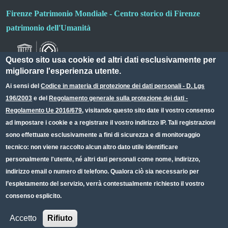
Firenze Patrimonio Mondiale - Centro storico di Firenze
patrimonio dell'Umanità
Questo sito usa cookie ed altri dati esclusivamente per
migliorare l'esperienza utente.
Ai sensi del
Codice in materia di protezione dei dati personali - D. Lgs
196/2003
e del
Regolamento generale sulla protezione dei dati -
Useful links section
Small prints
Regolamento Ue 2016/679
, visitando questo sito date il vostro consenso
Redazione web
ad impostare i cookie e a registrare il vostro indirizzo IP. Tali registrazioni
sono effettuate esclusivamente a fini di sicurezza e di monitoraggio
Privacy
tecnico: non viene raccolto alcun altro dato utile identificare
Note legali
personalmente l'utente, né altri dati personali come nome, indirizzo,
indirizzo email o numero di telefono. Qualora ciò sia necessario per
Dichiarazione Accessibilità
l’espletamento del servizio, verrà contestualmente richiesto il vostro
consenso esplicito.
CC BY 4.0 IT
Accetto
Rifiuto