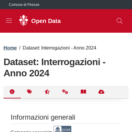
Salta al contenuto principale
Comune di Firenze
Open Data
Briciole di pane
Home
/
Dataset: Interrogazioni - Anno 2024
Dataset: Interrogazioni -
Anno 2024
Informazioni generali