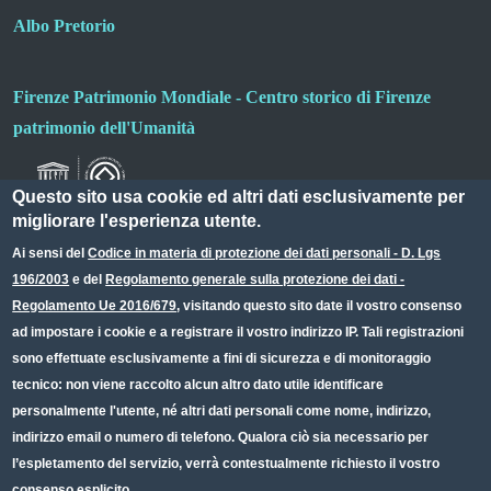
Albo Pretorio
Firenze Patrimonio Mondiale - Centro storico di Firenze
patrimonio dell'Umanità
Questo sito usa cookie ed altri dati esclusivamente per
migliorare l'esperienza utente.
Ai sensi del
Codice in materia di protezione dei dati personali - D. Lgs
196/2003
e del
Regolamento generale sulla protezione dei dati -
Useful links section
Small prints
Regolamento Ue 2016/679
, visitando questo sito date il vostro consenso
Redazione web
ad impostare i cookie e a registrare il vostro indirizzo IP. Tali registrazioni
sono effettuate esclusivamente a fini di sicurezza e di monitoraggio
Privacy
tecnico: non viene raccolto alcun altro dato utile identificare
Note legali
personalmente l'utente, né altri dati personali come nome, indirizzo,
indirizzo email o numero di telefono. Qualora ciò sia necessario per
Dichiarazione Accessibilità
l’espletamento del servizio, verrà contestualmente richiesto il vostro
consenso esplicito.