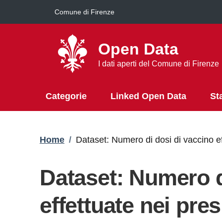
Salta al contenuto principale
Comune di Firenze
Open Data
I dati aperti del Comune di Firenze
Categorie
Linked Open Data
St
Briciole di pane
Home
/
Dataset: Numero di dosi di vaccino e
Dataset: Numero d
effettuate nei pre