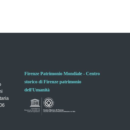
Firenze Patrimonio Mondiale - Centro
storico di Firenze patrimonio
o
dell'Umanità
ni
taria
006