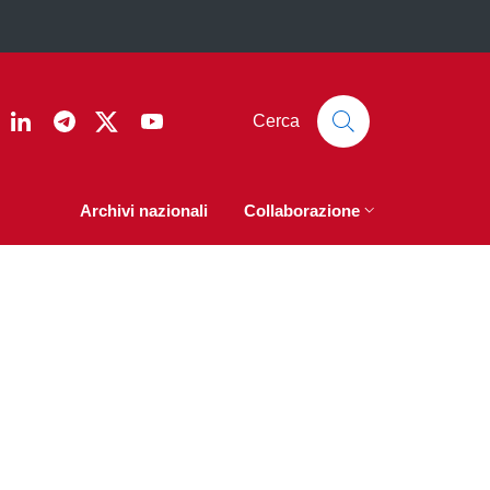
ook
nstagram
Linkedin
Telegram
Twitter
YouTube
Cerca
Archivi nazionali
Collaborazione