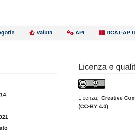
egorie
Valuta
API
DCAT-AP I
Licenza e quali
014
Licenza:
Creative Com
(CC-BY 4.0)
021
ato