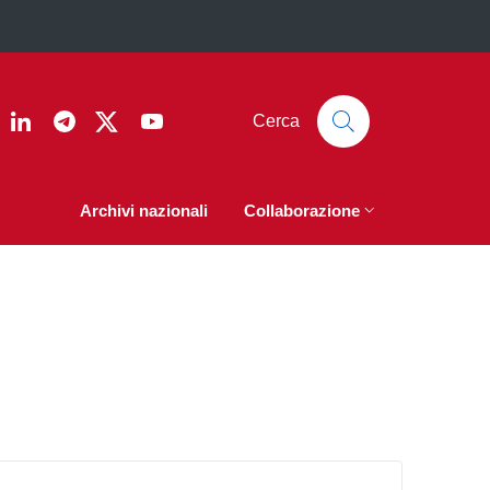
ook
nstagram
Linkedin
Telegram
Twitter
YouTube
Cerca
Archivi nazionali
Collaborazione