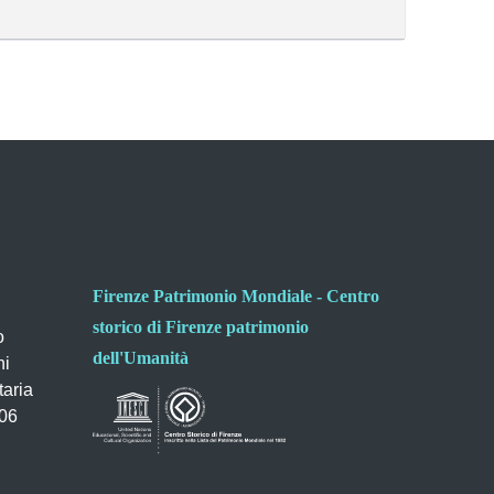
Firenze Patrimonio Mondiale - Centro
storico di Firenze patrimonio
o
dell'Umanità
ni
taria
006