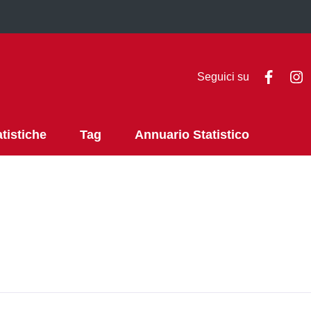
Faceb
I
Seguici su
atistiche
Tag
Annuario Statistico