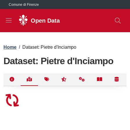
Salta al contenuto principale
Comune di Firenze
Open Data
Briciole di pane
Home
/
Dataset: Pietre d'Inciampo
Dataset: Pietre d'Inciampo