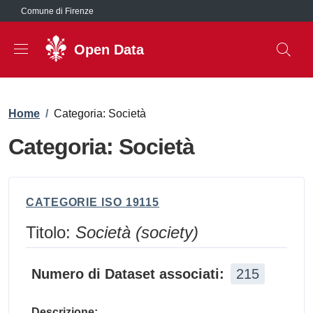
Salta al contenuto principale
Comune di Firenze
Open Data
Briciole di pane
Home
/
Categoria: Società
Categoria: Società
CATEGORIE ISO 19115
Titolo:
Società (society)
Numero di Dataset associati:
215
Descrizione: