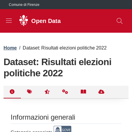
Salta al contenuto principale
Comune di Firenze
Open Data
Briciole di pane
Home
/
Dataset: Risultati elezioni politiche 2022
Dataset: Risultati elezioni
politiche 2022
Informazioni generali