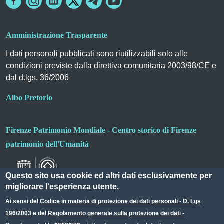
Amministrazione Trasparente
I dati personali pubblicati sono riutilizzabili solo alle
condizioni previste dalla direttiva comunitaria 2003/98/CE e
dal d.lgs. 36/2006
Albo Pretorio
Firenze Patrimonio Mondiale - Centro storico di Firenze
patrimonio dell'Umanità
Questo sito usa cookie ed altri dati esclusivamente per
migliorare l'esperienza utente.
Ai sensi del
Codice in materia di protezione dei dati personali - D. Lgs
196/2003
e del
Regolamento generale sulla protezione dei dati -
Useful links section
Small prints