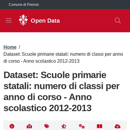
Salta al contenuto principale
Comune di Firenze
Open Data
Briciole di pane
Home
/
Dataset: Scuole primarie statali: numero di classi per anno
di corso - Anno scolastico 2012-2013
Dataset: Scuole primarie
statali: numero di classi per
anno di corso - Anno
scolastico 2012-2013