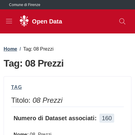
Salta al contenuto principale
Comune di Firenze
Open Data
Briciole di pane
Home
/
Tag: 08 Prezzi
Tag: 08 Prezzi
TAG
Titolo:
08 Prezzi
Numero di Dataset associati:
160
Nome:
08_Prezzi