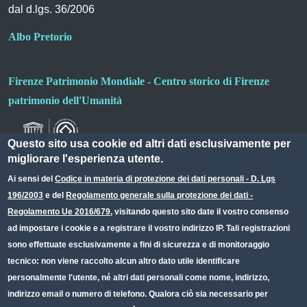
dal d.lgs. 36/2006
Albo Pretorio
Firenze Patrimonio Mondiale - Centro storico di Firenze
patrimonio dell'Umanità
Questo sito usa cookie ed altri dati esclusivamente per
migliorare l'esperienza utente.
Ai sensi del
Codice in materia di protezione dei dati personali - D. Lgs
196/2003
e del
Regolamento generale sulla protezione dei dati -
Useful links section
Small prints
Regolamento Ue 2016/679
, visitando questo sito date il vostro consenso
Redazione web
ad impostare i cookie e a registrare il vostro indirizzo IP. Tali registrazioni
sono effettuate esclusivamente a fini di sicurezza e di monitoraggio
Privacy
tecnico: non viene raccolto alcun altro dato utile identificare
Note legali
personalmente l'utente, né altri dati personali come nome, indirizzo,
indirizzo email o numero di telefono. Qualora ciò sia necessario per
Dichiarazione Accessibilità